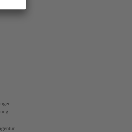
ungen
rung
gentur