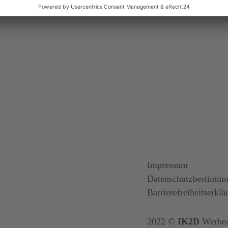
Impressum
Datenschutzbestimm
Barrierefreiheitserklä
2022 ©
IK2D
Werbea