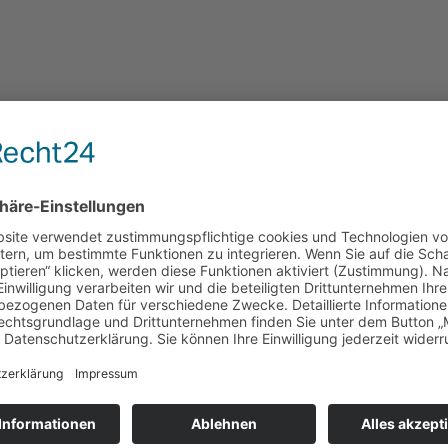
io und wie man beispielsweise Beats basteln und darüber rap
r dich!
ach deinen Interessen!