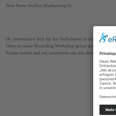
New Noise Studios
(
Kankerweg 6
)
Du interessierst dich für das Aufnehmen in einem Tonstud
Dann ist unser Recording Workshop genau das Richtige fü
Komm vorbei und wir orientieren uns mit dem Workshop n