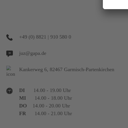
+49 (0) 8821 | 910 580 0
juz@gapa.de
Kankerweg 6, 82467 Garmisch-Partenkirchen
DI
14.00 - 19.00 Uhr
MI
14.00 - 18.00 Uhr
DO
14.00 - 20.00 Uhr
FR
14.00 - 21.00 Uhr