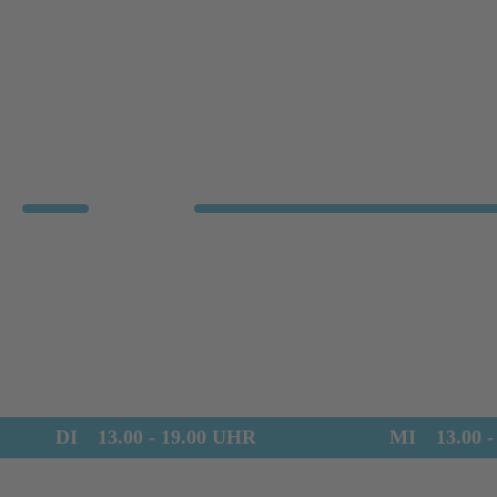
DI
13.00 - 19.00 UHR
MI
13.00 